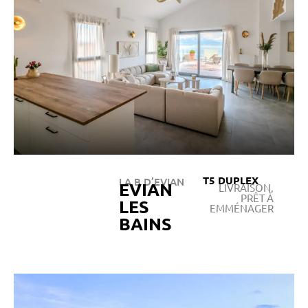
T5 DUPLEX
LA B D’EVIAN
EVIAN
LIVRAISON,
PRÊT À
LES
EMMÉNAGER
BAINS