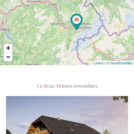
+
−
Leaflet
| ©
OpenStreetMap
1
à
10
sur
10
biens immobiliers