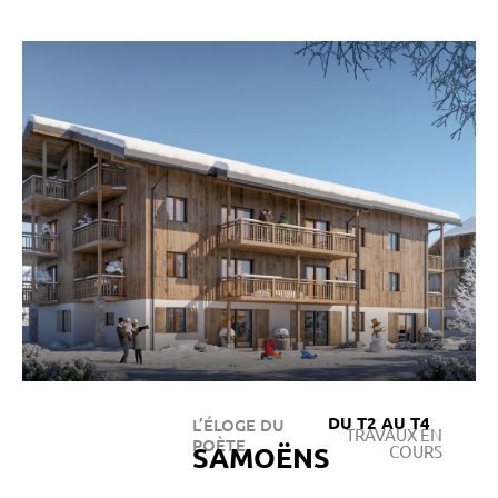
DU T2 AU T4
L’ÉLOGE DU
TRAVAUX EN
POÈTE
SAMOËNS
COURS