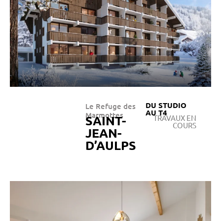
DU STUDIO
Le Refuge des
AU T4
Marmottes
SAINT-
TRAVAUX EN
COURS
JEAN-
D’AULPS