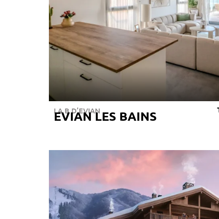
LA B D’EVIAN
EVIAN LES BAINS