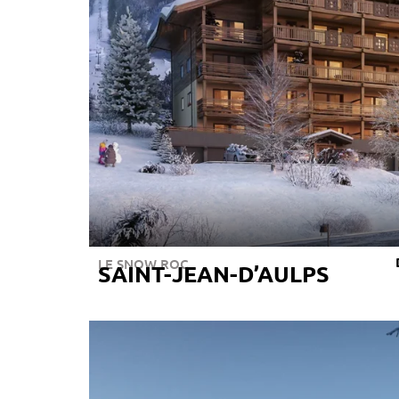
LE SNOW ROC
SAINT-JEAN-D’AULPS