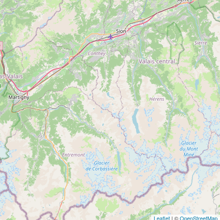
Leaflet
| ©
OpenStreetMap