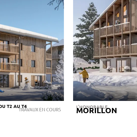
DU T2 AU T4
L’HONORABLE
MORILLON
TRAVAUX EN COURS