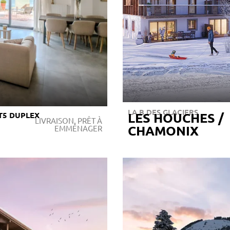
LA B DES GLACIERS
LES HOUCHES /
T5 DUPLEX
LIVRAISON, PRÊT À
CHAMONIX
EMMÉNAGER