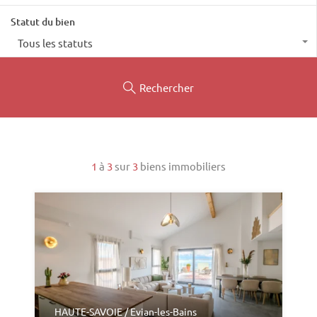
Statut du bien
Tous les statuts
Rechercher
1
à
3
sur
3
biens immobiliers
HAUTE-SAVOIE / Evian-les-Bains