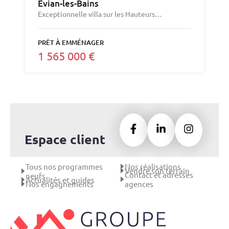
Evian-les-Bains
Exceptionnelle villa sur les Hauteurs…
PRÊT À EMMÉNAGER
1 565 000 €
Espace client
Tous nos programmes
Nos réalisations
Vendre son terrain
Contact et adresses
neufs
Actualités et guides
Nos engagnements
agences