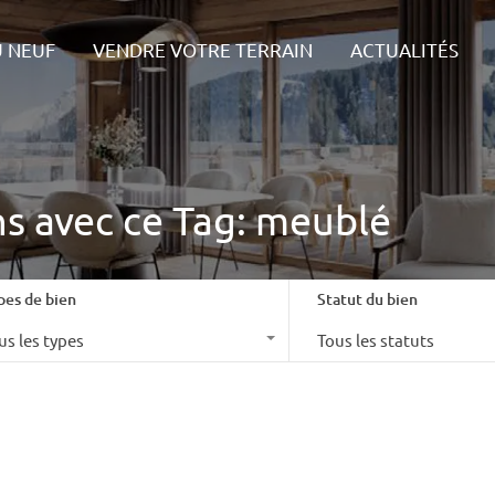
IONS
LES + DU NEUF
VENDRE VOTRE TERRAIN
ACTU
U NEUF
VENDRE VOTRE TERRAIN
ACTUALITÉS
ns avec ce Tag: meublé
pes de bien
Statut du bien
us les types
Tous les statuts