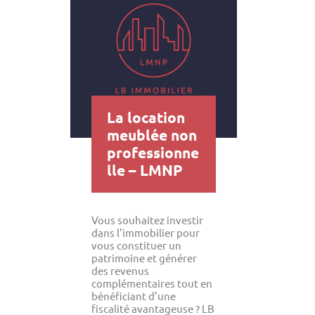
La location
meublée non
professionne
lle – LMNP
Vous souhaitez investir
dans l’immobilier pour
vous constituer un
patrimoine et générer
des revenus
complémentaires tout en
bénéficiant d’une
fiscalité avantageuse ? LB