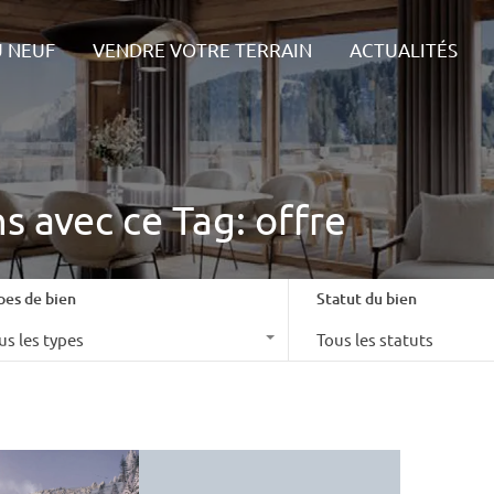
IONS
LES + DU NEUF
VENDRE VOTRE TERRAIN
ACTU
U NEUF
VENDRE VOTRE TERRAIN
ACTUALITÉS
s avec ce Tag: offre
pes de bien
Statut du bien
us les types
Tous les statuts