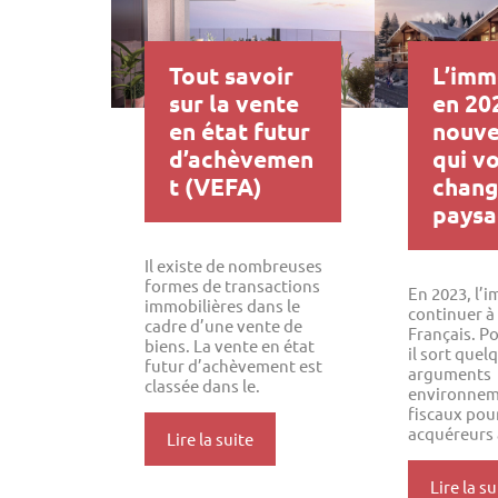
Tout savoir
L’imm
sur la vente
en 202
en état futur
nouve
d’achèvemen
qui v
t (VEFA)
chang
paysa
Il existe de nombreuses
formes de transactions
En 2023, l’
immobilières dans le
continuer à 
cadre d’une vente de
Français. Po
biens. La vente en état
il sort quel
futur d’achèvement est
arguments
classée dans le.
environnem
fiscaux pour
acquéreurs à
Lire la suite
Lire la su