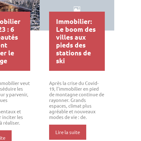
obilier
Immobilier:
3 : 6
Le boom des
autés
villes aux
ont
pieds des
er le
stations de
ge
ski
immobilier veut
Après la crise du Covid-
séduire les
19, l’immobilier en pied
ur y parvenir,
de montagne continue de
ques
rayonner. Grands
espaces, climat plus
entaux et
agréable et nouveaux
 inciter les
modes de vie : de.
 réaliser.
Lire la suite
ite