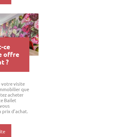
t-ce
e offre
t ?
 votre visite
 immobilier que
tez acheter
e Bailet
 vous
 prix d’achat.
ite