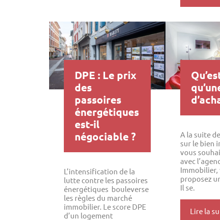
DPE : Le prix
Qu’es
des
qu’un
passoires
d’acha
énergétiques
est-il
négociable ?
A la suite de
sur le bien
vous souhai
avec l’agenc
Immobilier,
L’intensification de la
proposez un
lutte contre les passoires
Il se.
énergétiques bouleverse
les règles du marché
immobilier. Le score DPE
Lire la su
d’un logement