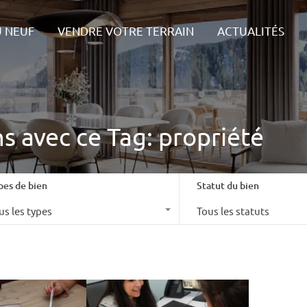
IONS
LES + DU NEUF
VENDRE VOTRE TERRAIN
ACTU
U NEUF
VENDRE VOTRE TERRAIN
ACTUALITÉS
ns avec ce Tag: propriété
pes de bien
Statut du bien
us les types
Tous les statuts