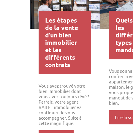
Les étapes
Quels
de la vente
les
d’un bien
diffé
immobilier
types
et les
manda
différents
contrats
Vous souha
confier la v
appartement
Vous avez trouvé votre
maison, le 
bien immobilier dont
vous propos
vous avez toujours rêvé ?
mandat de 
Parfait, votre agent
bien.
BAILET immobilier va
continuer de vous
Lire la su
accompagner. Suite à
cette magnifique.