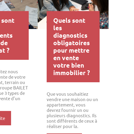
 sont
Quels sont
les
rents
diagnostics
 de
obligatoires
t ?
pour mettre
en vente
votre bien
itez nous
immobilier ?
ente de votre
, terrain ou
groupe BAILET
e 3 types de
Que vous souhaitiez
vente d’un
vendre une maison ou un
appartement, vous
devrez fournir un ou
plusieurs diagnostics. Ils
ite
sont différents de ceux à
réaliser pour la.